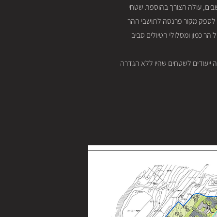
ושבים, עולה הצורך בהוספת שטחי
, לספק מקור פרנסה לתושבי ההר
הר כמון ומסלולי הטיולים סביב
סוקה, מסחר ותיירות. התכנית מהווה רה-תכנון לתכנית מאושרת למתחם מלאכה ג/5809, ומגדירה ייעודים לשטחים שהיו ללא הגדרה